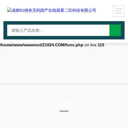
Warning
: mkdir(): No space left on device in
/home/www/wwwroot/Z1024.COM/func.php
on line
127
Warning
:
file_put_contents(./cachefile_yuan/guangzhouhr.com/cache/c7/b2563/7
failed to open stream: No such file or directory in
/home/www/wwwroot/Z1024.COM/func.php
on line
115
产品中心
PRODUCTS CNTER