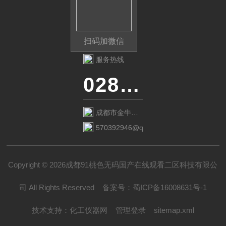
扫码加微信
服务热线
028-87741718
成都市金牛区
金府路799号1
570392946@qq.com
栋1单元12层6
号
Copyright © 2026成都91桃色无码国产在线观看二区科技有限公
司 All Rights Reserved
备案号：
蜀ICP备16008631号-1
技术支持：
化工仪器网
管理登录
sitemap.xml