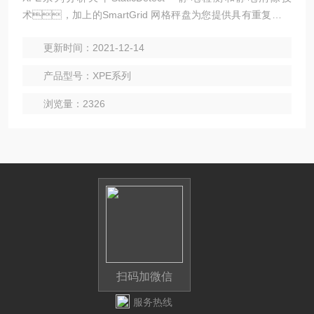
术，加上的SmartGrid 网格秤盘为您提供具有重复性的
可靠结果。创新型 StatusLight™ 天平就绪指示灯以及
更新时间：2021-12-14
利用 TestManager™ 测试管理功能轻松进行日常测试可提高
您的质量管理且易于合规。
产品型号：XPE系列
浏览量：2326
扫码加微信
服务热线