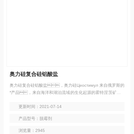
奥力硅复合硅铝酸盐
奥力硅复合硅铝酸盐，奥力硅Цеостимул 来自俄罗斯的
*产品，来自海洋和湖泊流域的生化起源的霍特涅茨矿床 –
是硅藻类硅质物质溶解和再沉积的产物；富含硅藻残余
更新时间：2021-07-14
物、古藻类和浮游生物残余物，并且 提供40多种动
物所需要的微量元素，不是蒙脱石矿， 而是*的
产品型号：脱霉剂
硅藻物质溶解和在沉积的产物。
浏览量：2945