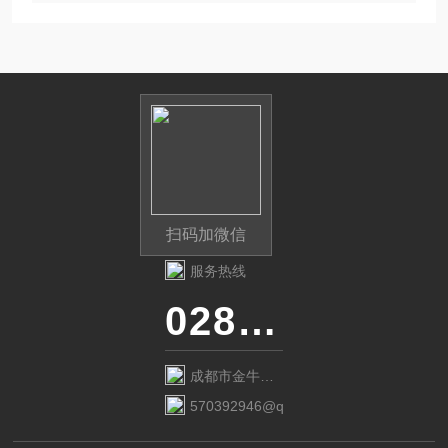
扫码加微信
服务热线
028-87741718
成都市金牛区
金府路799号1
570392946@qq.com
栋1单元12层6