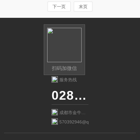
下一页
末页
扫码加微信
服务热线
028-87741718
成都市金牛区
金府路799号1
570392946@qq.com
栋1单元12层6