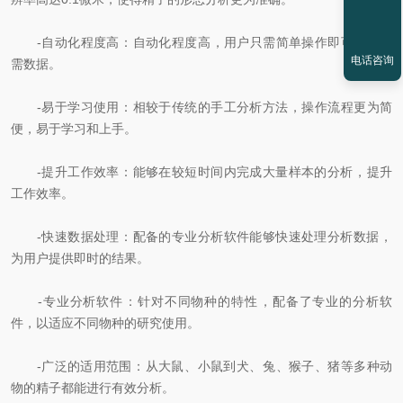
-自动化程度高：自动化程度高，用户只需简单操作即可获得所
电话咨询
需数据。
-易于学习使用：相较于传统的手工分析方法，操作流程更为简
便，易于学习和上手。
-提升工作效率：能够在较短时间内完成大量样本的分析，提升
工作效率。
-快速数据处理：配备的专业分析软件能够快速处理分析数据，
为用户提供即时的结果。
-专业分析软件：针对不同物种的特性，配备了专业的分析软
件，以适应不同物种的研究使用。
-广泛的适用范围：从大鼠、小鼠到犬、兔、猴子、猪等多种动
物的精子都能进行有效分析。