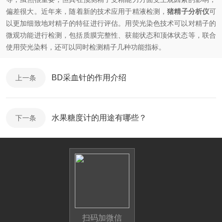
偏差很大。近年来，随着新的技术应用于精液检测，
猪精子分析仪
可
以更加细致地对精子的特征进行评估。用荧光染色技术可以对精子的
微观功能进行检测，包括质膜完整性、获能状态和顶体状态等，联合
使用荧光染料，还可以同时检测精子几种功能指标。
BD采血针的作用介绍
上一条
水果糖度计的用途有哪些？
下一条
扫码加微信