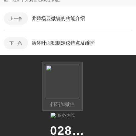
养殖场显微镜的功能介绍
上一条
活体叶面积测定仪特点及维护
下一条
扫码加微信
服务热线
028-87741718