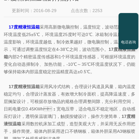
更新时间：2016-08-29
点击次数：2253
17度精液恒温箱
采用高新微电脑控制，温度恒定，波动范围小，比
环境温度低25±5℃，环境温度25度时可达0℃. 冰箱制冷温度受环境
温度影响，环境温度越低，制冷效果越好，微电脑控制，温度数字显
电话咨询
示，可通过调整温度恒定在4-38℃之间，波动范围小。
17度精液恒温
箱
内部2个精密温度传感器和1个环境温度传感器，可根据环境温度的
变化自动选择制冷、加热功能，-10℃～35℃环境温度状况下，仍能
够保持箱体内部温度稳定控温精度高达±0.5℃。
17度精液恒温箱
采用风冷式结构，合理设计风道及风量，箱内温度
稳定均匀，合理设计蒸发器，有效增大制冷面积，提高降温速度，多
层搁架设计，可根据存放物品的规格合理调整间隙，充分利用空间，
日耗电量仅0.45KWh；宽电压带，适合电压不稳定地区，自动感
应灯设计，透明保温玻璃门，触摸按键设计，操作方便简单，
17度精
液恒温箱
采用数控机床加工成型，造型美观大方，并采用无反作用把
手，操作简便。箱体内胆采用进口不锈钢板，箱体外胆采用A3钢板喷
塑，增加了外观质感和洁净度。