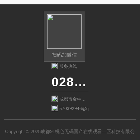
扫码加微信
服务热线
028-87741718
成都市金牛区
金府路799号1
570392946@qq.com
栋1单元12层6
号
Copyright © 2025成都91桃色无码国产在线观看二区科技有限公