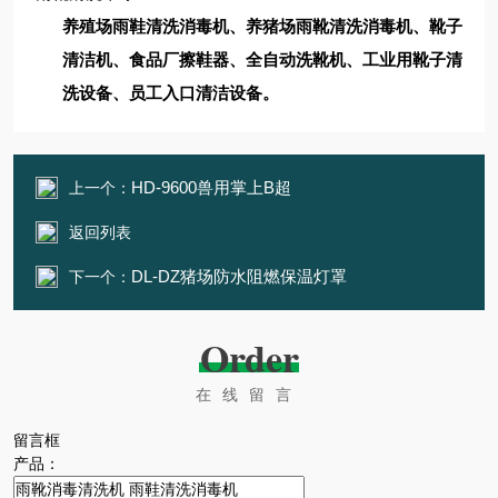
养殖场雨鞋清洗消毒机、养猪场雨靴清洗消毒机、靴子
清洁机、食品厂擦鞋器、全自动洗靴机、工业用靴子清
洗设备、员工入口清洁设备。
HD-9600兽用掌上B超
上一个：
返回列表
DL-DZ猪场防水阻燃保温灯罩
下一个：
Order
在线留言
留言框
产品：