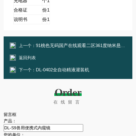
1
充电器
个
1
合格证
份
1
说明书
份
91桃色无码国产在线观看二区361度纳米悬浮消毒机
上一个：
返回列表
DL-0402全自动精液灌装机
下一个：
Order
在线留言
留言框
产品：
您的单位：