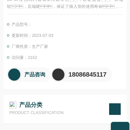
软，后端硬，保证了插入管的使用寿命，插
入管外径5.0mm，有2.0mm活检通道方便取样，
适用于观察、吸痰类诊断治疗，具有良好的插
产品型号：
入追随性使用户在插入及转动插入管时能应用自如，适用
于兔、鹰、龟、小型犬、猫等
更新时间：2023-07-03
小动物。
厂商性质：生产厂家
访问量：2152
18086845117
产品咨询
产品分类
PRODUCT CLASSIFICATION