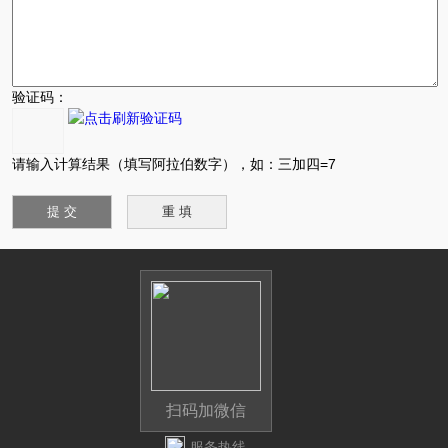
验证码：
请输入计算结果（填写阿拉伯数字），如：三加四=7
扫码加微信
服务热线