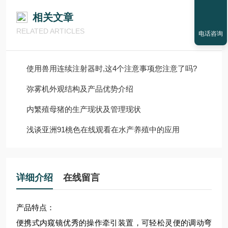
相关文章
RELATED ARTICLES
电话咨询
使用兽用连续注射器时,这4个注意事项您注意了吗?
弥雾机外观结构及产品优势介绍
内繁殖母猪的生产现状及管理现状
浅谈亚洲91桃色在线观看在水产养殖中的应用
详细介绍
在线留言
产品特点：
便携式内窥镜
优秀的操作牵引装置，可轻松灵便的调动弯