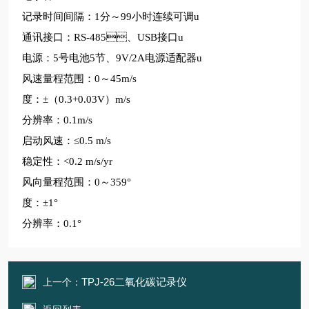
记录时间间隔：1分～99小时连续可调u
通讯接口：RS-485、USB接口u
电源：5号电池5节、9V/2A电源适配器u
风速量程范围：0～45m/s
度：±（0.3+0.03V）m/s
分辨率：0.1m/s
启动风速：≤0.5 m/s
稳定性：<0.2 m/s/yr
风向量程范围：0～359°
度：±1°
分辨率：0.1°
TPJ-26二氧化碳记录仪
上一个：