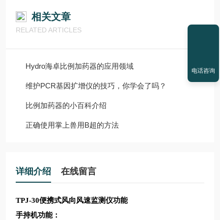
相关文章
RELATED ARTICLES
Hydro海卓比例加药器的应用领域
电话咨询
维护PCR基因扩增仪的技巧，你学会了吗？
比例加药器的小百科介绍
正确使用掌上兽用B超的方法
详细介绍
在线留言
TPJ-30
便携式风向风速监测仪功能
手持机功能：