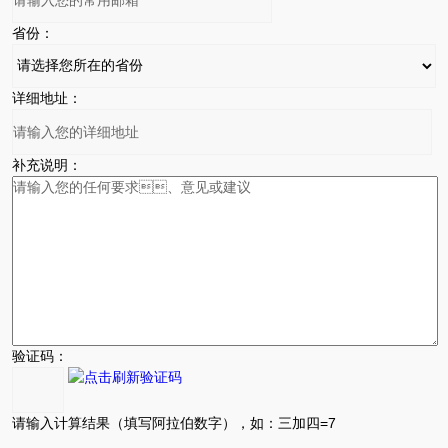
省份：
详细地址：
补充说明：
验证码：
请输入计算结果（填写阿拉伯数字），如：三加四=7