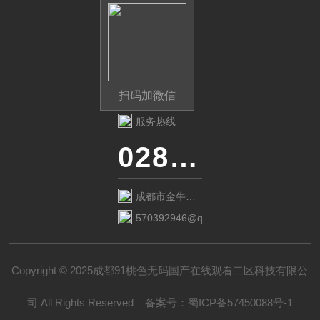
扫码加微信
服务热线
028-87741718
成都市金牛区
金府路799号1
570392946@qq.com
栋1单元12层6
号
Copyright © 2025成都91桃色无码国产在线观看二区科技有限公
司 All Rights Reserved
备案号：
蜀ICP备57450088号-1