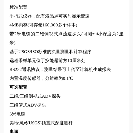
标准配置
手持式仪器，配有液晶屏可实时显示流速
4MB内存(可存储160,000多个样本)
带2米电缆的二维侧视式点流速探头(可测zui小深度为2厘
米)
基于USGS/ISO标准的流量测量和计算程序
远程采样单元位于换能器前方10厘米处
RS232通讯协议，测量结果可上传至计算机生成报表
内置温度传感器，分辨率为0.1℃
可选配置
二维/三维侧视式ADV探头
三维俯式ADV探头
3米电缆
美地调局(USGS)顶置式深度测杆
电源