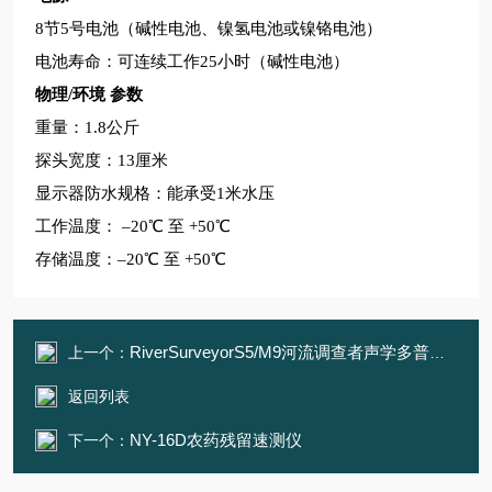
8
节5号电池（碱性电池、镍氢电池或镍铬电池）
电池寿命：可连续工作25小时（碱性电池）
物理/环境 参数
重量：1.8公斤
探头宽度：13厘米
显示器防水规格：能承受1米水压
工作温度： –20℃ 至 +50℃
存储温度：–20℃ 至 +50℃
RiverSurveyorS5/M9河流调查者声学多普勒水流剖面仪
上一个：
返回列表
NY-16D农药残留速测仪
下一个：