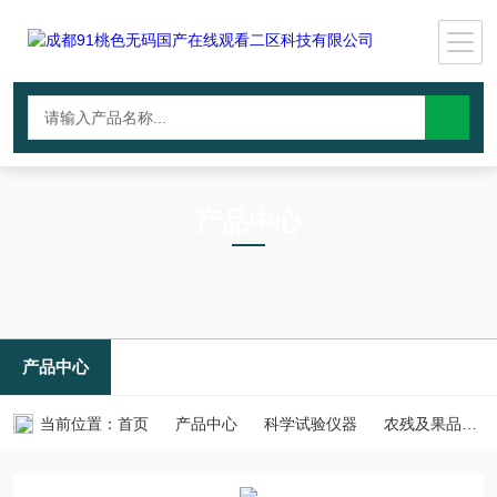
产品中心
PRODUCTS CNTER
产品中心
当前位置：
首页
产品中心
科学试验仪器
农残及果品检验仪器