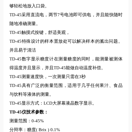
够轻松地放入口袋。
TD-45
采用直流电，两节7号电池即可供电，并且能快随时
随地准确测量。
TD-45
触摸式按键，舒适美观，
TD-45
特殊设计的样本置放处可以解决样本的溅出问题。
并且易于清洁
TD-45
数字显示糖度计在测量糖度的同时，能测量被测体
得温度并且显示，并且TD-45能做自动温度补偿。
TD-45
测量速度快，一次测量只需在3秒
TD-45
具有广泛的衡量范围，适用于几乎任何果汁、食品
与饮料等液体的测量。
TD-45
显示方式：LCD大屏幕液晶数字显示。
TD-45
仪技术参数：
测量范围：0-45%
分辩率：糖度( Brix ) 0.1%