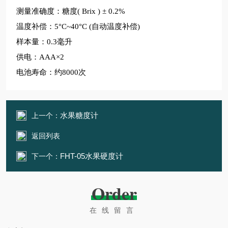
测量准确度：糖度( Brix ) ± 0.2%
温度补偿：5°C~40°C (自动温度补偿)
样本量：0.3毫升
供电：AAA×2
电池寿命：约8000次
水果糖度计
上一个：
返回列表
FHT-05水果硬度计
下一个：
Order
在线留言