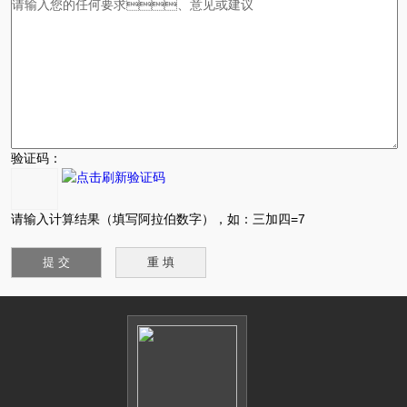
验证码：
请输入计算结果（填写阿拉伯数字），如：三加四=7